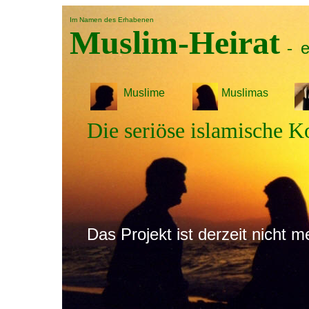
Im Namen des Erhabenen
Muslim-Heirat
e
-
Muslime
Muslimas
Die seriöse islamische 
Das Projekt ist derzeit nicht m